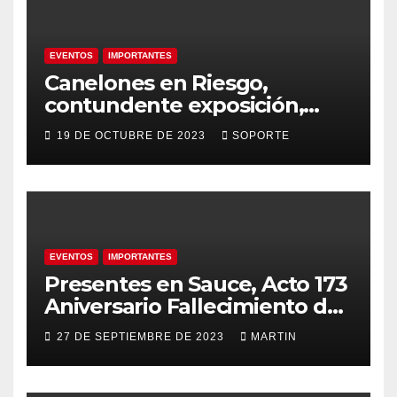
EVENTOS
IMPORTANTES
Canelones en Riesgo,
contundente exposición,
agua como recurso, agua
19 DE OCTUBRE DE 2023
SOPORTE
como derecho humano.
EVENTOS
IMPORTANTES
Presentes en Sauce, Acto 173
Aniversario Fallecimiento de
José Artigas
27 DE SEPTIEMBRE DE 2023
MARTIN