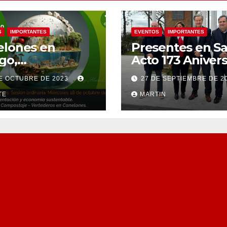
S
IMPORTANTES
EVENTOS
IMPORTANTES
elones en
Presentes en Sa
go,
Acto 173 Anivers
tundente
Fallecimiento d
E OCTUBRE DE 2023
27 DE SEPTIEMBRE DE 2
sición, agua
José Artigas
 recurso, agua
TE
MARTIN
o derecho
ano.