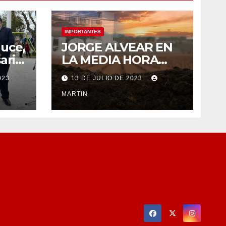
IMPORTANTES
uce,
JORGE ALVEAR EN
ario
LA MEDIA HORA
e
PREVIA DE LA
023
13 DE JULIO DE 2023
SESIÓN ORDINARIA
DEL MIÉRCOLES 12
MARTIN
DE JULIO