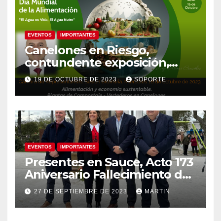
EVENTOS
IMPORTANTES
Canelones en Riesgo,
contundente exposición,
agua como recurso, agua
19 DE OCTUBRE DE 2023
SOPORTE
como derecho humano.
EVENTOS
IMPORTANTES
Presentes en Sauce, Acto 173
Aniversario Fallecimiento de
José Artigas
27 DE SEPTIEMBRE DE 2023
MARTIN