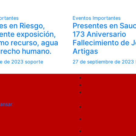
ortantes
Eventos
Importantes
es en Riesgo,
Presentes en Sauc
ente exposición,
173 Aniversario
mo recurso, agua
Fallecimiento de 
recho humano.
Artigas
re de 2023
soporte
27 de septiembre de 2023
ansar