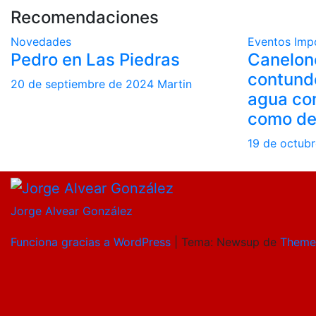
Recomendaciones
Novedades
Eventos
Imp
Pedro en Las Piedras
Canelon
contund
20 de septiembre de 2024
Martin
agua co
como de
19 de octub
Jorge Alvear González
Funciona gracias a WordPress
|
Tema: Newsup de
Theme