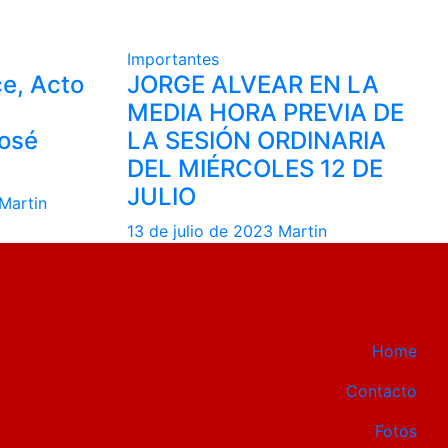
Importantes
e, Acto
JORGE ALVEAR EN LA
MEDIA HORA PREVIA DE
José
LA SESIÓN ORDINARIA
DEL MIÉRCOLES 12 DE
JULIO
Martin
13 de julio de 2023
Martin
Home
Contacto
Fotos