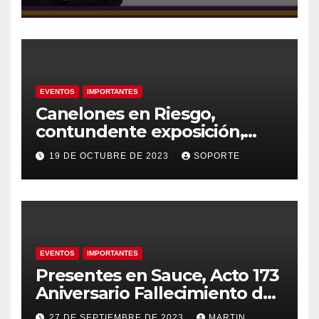
EVENTOS
IMPORTANTES
Canelones en Riesgo,
contundente exposición,
agua como recurso, agua
19 DE OCTUBRE DE 2023
SOPORTE
como derecho humano.
EVENTOS
IMPORTANTES
Presentes en Sauce, Acto 173
Aniversario Fallecimiento de
José Artigas
27 DE SEPTIEMBRE DE 2023
MARTIN