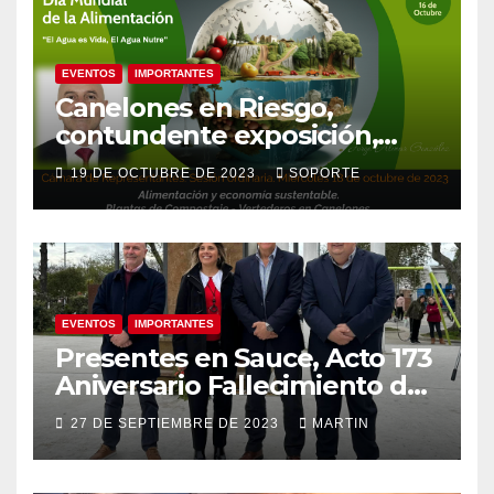
EVENTOS
IMPORTANTES
Canelones en Riesgo,
contundente exposición,
agua como recurso, agua
19 DE OCTUBRE DE 2023
SOPORTE
como derecho humano.
EVENTOS
IMPORTANTES
Presentes en Sauce, Acto 173
Aniversario Fallecimiento de
José Artigas
27 DE SEPTIEMBRE DE 2023
MARTIN