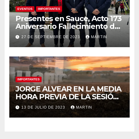
EVENTOS
IMPORTANTES
Presentes en Sauce, Acto 173
Aniversario Fallecimiento de
José Artigas
27 DE SEPTIEMBRE DE 2023
MARTIN
IMPORTANTES
JORGE ALVEAR EN LA MEDIA
HORA PREVIA DE LA SESIÓN
ORDINARIA DEL MIÉRCOLES
13 DE JULIO DE 2023
MARTIN
12 DE JULIO