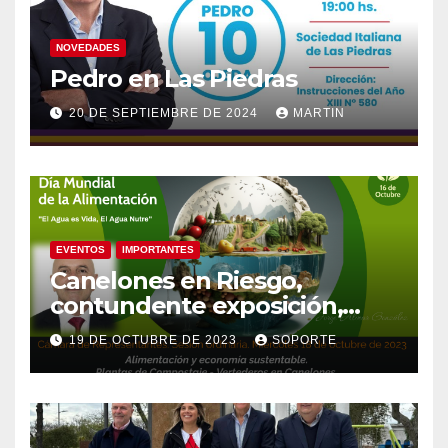
NOVEDADES
Pedro en Las Piedras
20 DE SEPTIEMBRE DE 2024
MARTIN
EVENTOS
IMPORTANTES
Canelones en Riesgo,
contundente exposición,
agua como recurso, agua
19 DE OCTUBRE DE 2023
SOPORTE
como derecho humano.