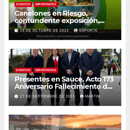
EVENTOS
IMPORTANTES
Canelones en Riesgo,
contundente exposición,
agua como recurso, agua
19 DE OCTUBRE DE 2023
SOPORTE
como derecho humano.
EVENTOS
IMPORTANTES
Presentes en Sauce, Acto 173
Aniversario Fallecimiento de
José Artigas
27 DE SEPTIEMBRE DE 2023
MARTIN