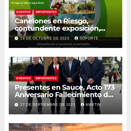
EVENTOS
IMPORTANTES
Canelones en Riesgo,
contundente exposición,
agua como recurso, agua
19 DE OCTUBRE DE 2023
SOPORTE
como derecho humano.
EVENTOS
IMPORTANTES
Presentes en Sauce, Acto 173
Aniversario Fallecimiento de
José Artigas
27 DE SEPTIEMBRE DE 2023
MARTIN