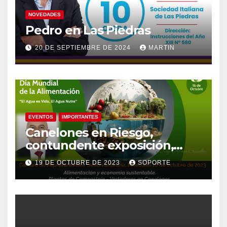
NOVEDADES
Pedro en Las Piedras
20 DE SEPTIEMBRE DE 2024
MARTIN
EVENTOS
IMPORTANTES
Canelones en Riesgo,
contundente exposición,
agua como recurso, agua
19 DE OCTUBRE DE 2023
SOPORTE
como derecho humano.