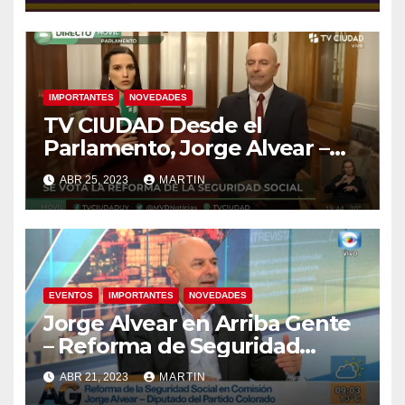
IMPORTANTES
NOVEDADES
TV CIUDAD Desde el
Parlamento, Jorge Alvear –
Votación reforma Seguridad
ABR 25, 2023
MARTIN
Social
EVENTOS
IMPORTANTES
NOVEDADES
Jorge Alvear en Arriba Gente
– Reforma de Seguridad
Social
ABR 21, 2023
MARTIN