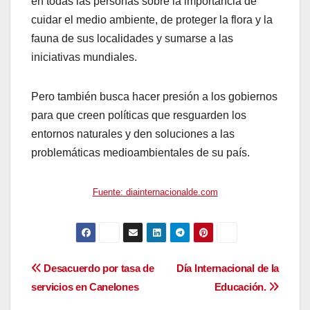
en todas las personas sobre la importancia de
cuidar el medio ambiente, de proteger la flora y la
fauna de sus localidades y sumarse a las
iniciativas mundiales.
Pero también busca hacer presión a los gobiernos
para que creen políticas que resguarden los
entornos naturales y den soluciones a las
problemáticas medioambientales de su país.
Fuente: diainternacionalde.com
Navegación
Desacuerdo por tasa de
Día Internacional de la
servicios en Canelones
Educación.
de