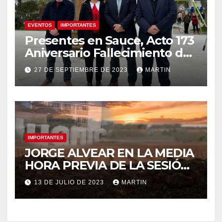
EVENTOS
IMPORTANTES
Presentes en Sauce, Acto 173
Aniversario Fallecimiento de
José Artigas
27 DE SEPTIEMBRE DE 2023
MARTIN
IMPORTANTES
JORGE ALVEAR EN LA MEDIA
HORA PREVIA DE LA SESIÓN
ORDINARIA DEL MIÉRCOLES
13 DE JULIO DE 2023
MARTIN
12 DE JULIO