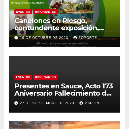
EVENTOS
IMPORTANTES
Canelones en Riesgo,
contundente exposición,
agua como recurso, agua
19 DE OCTUBRE DE 2023
SOPORTE
como derecho humano.
EVENTOS
IMPORTANTES
Presentes en Sauce, Acto 173
Aniversario Fallecimiento de
José Artigas
27 DE SEPTIEMBRE DE 2023
MARTIN