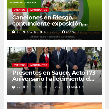
EVENTOS
IMPORTANTES
Canelones en Riesgo,
contundente exposición,
agua como recurso, agua
19 DE OCTUBRE DE 2023
SOPORTE
como derecho humano.
EVENTOS
IMPORTANTES
Presentes en Sauce, Acto 173
Aniversario Fallecimiento de
José Artigas
27 DE SEPTIEMBRE DE 2023
MARTIN