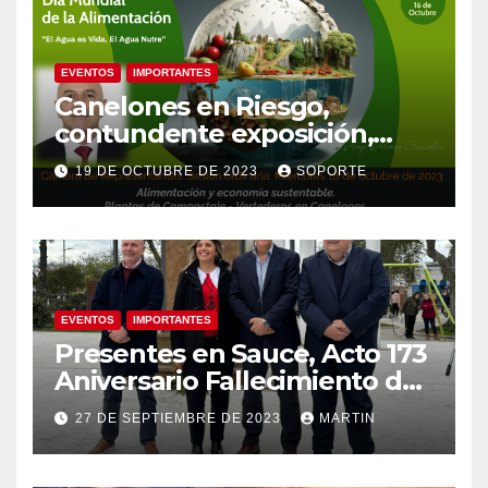
EVENTOS
IMPORTANTES
Canelones en Riesgo,
contundente exposición,
agua como recurso, agua
19 DE OCTUBRE DE 2023
SOPORTE
como derecho humano.
EVENTOS
IMPORTANTES
Presentes en Sauce, Acto 173
Aniversario Fallecimiento de
José Artigas
27 DE SEPTIEMBRE DE 2023
MARTIN