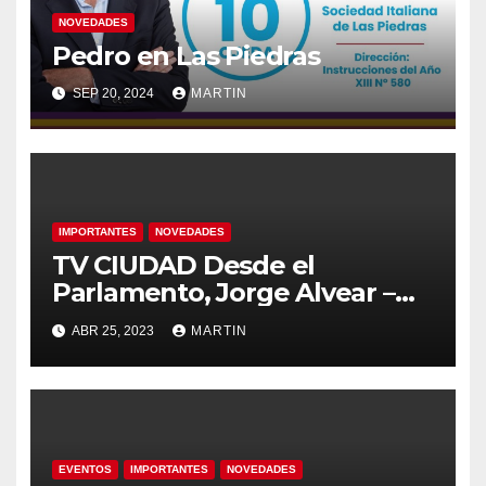
NOVEDADES
Pedro en Las Piedras
SEP 20, 2024
MARTIN
IMPORTANTES
NOVEDADES
TV CIUDAD Desde el
Parlamento, Jorge Alvear –
Votación reforma Seguridad
ABR 25, 2023
MARTIN
Social
EVENTOS
IMPORTANTES
NOVEDADES