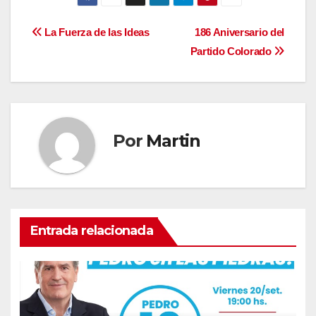
Navegación
La Fuerza de las Ideas
186 Aniversario del
Partido Colorado
de
entradas
Por
Martin
Entrada relacionada