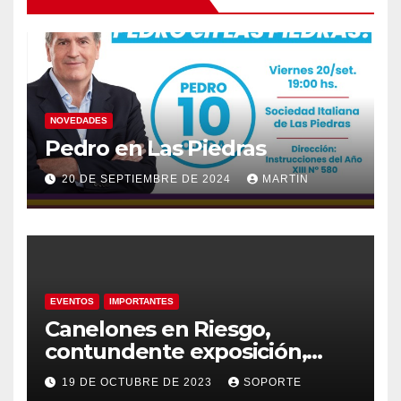
NOVEDADES
Pedro en Las Piedras
20 DE SEPTIEMBRE DE 2024
MARTIN
EVENTOS
IMPORTANTES
Canelones en Riesgo,
contundente exposición,
agua como recurso, agua
19 DE OCTUBRE DE 2023
SOPORTE
como derecho humano.