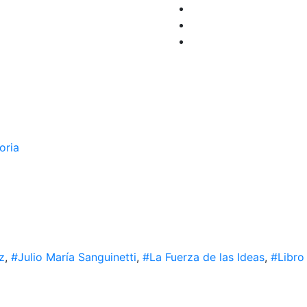
oria
z
,
#Julio María Sanguinetti
,
#La Fuerza de las Ideas
,
#Libro