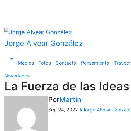
Saltar
al
contenido
Jorge Alvear González
Medios
Fotos
Contacto
Pensamiento
Trayect
Novedades
La Fuerza de las Ideas
Por
Martin
Sep 24, 2022
#Jorge Alvear Gonzále